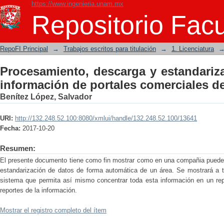
https://www.ingenieria.unam.mx
Procesamiento, descarga y estandariza
Repositorio Facu
comerciales del área de retail
RepoFI Principal
→
Trabajos escritos para titulación
→
1. Licenciatura
Procesamiento, descarga y estandariz
información de portales comerciales del
Benítez López, Salvador
URI:
http://132.248.52.100:8080/xmlui/handle/132.248.52.100/13641
Fecha:
2017-10-20
Resumen:
El presente documento tiene como fin mostrar como en una compañia puede m
estandarización de datos de forma automática de un área. Se mostrará a 
sistema que permita así mismo concentrar toda esta información en un repo
reportes de la información.
Mostrar el registro completo del ítem