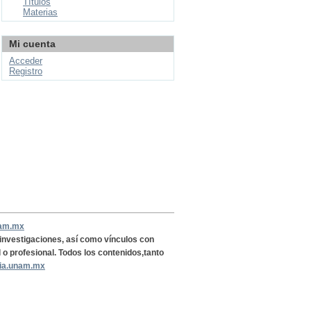
Títulos
Materias
Mi cuenta
Acceder
Registro
nam.mx
, investigaciones, así como vínculos con
l o profesional. Todos los contenidos,tanto
ria.unam.mx