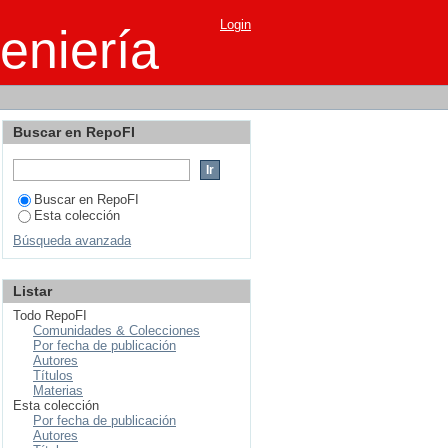
les en los auxiliares
Login
eniería
Buscar en RepoFI
Buscar en RepoFI
Esta colección
Búsqueda avanzada
Listar
Todo RepoFI
Comunidades & Colecciones
Por fecha de publicación
Autores
Títulos
Materias
Esta colección
Por fecha de publicación
Autores