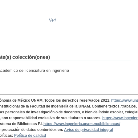
Ver/
nte(s) colección(ones)
académico de licenciatura en ingeniería
tónoma de México UNAM. Todos los derechos reservados 2021.
https://www.u
institucional de la Facultad de Ingeniería de la UNAM. Contiene textos, trabajos
cas personales de investigación o de docentes, o bien de índole escolar, colegia
, son responsabilidad exclusiva de sus titulares o autores.
https://www.ingenie
istema de Bibliotecas F.I.
https://www.ingenieria.unam.mx/bibliotecas/
de protección de datos contenidos en:
Aviso de privacidad integral
olíticas:
Política de calidad