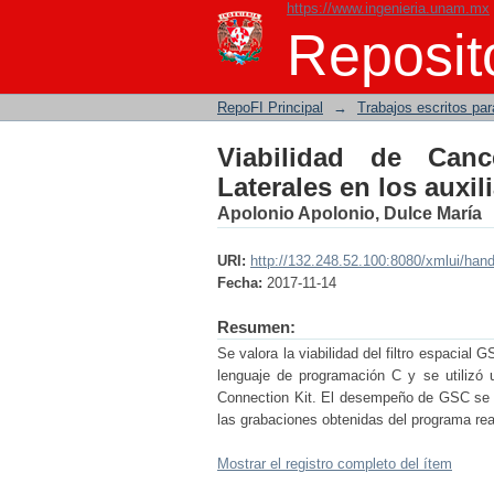
https://www.ingenieria.unam.mx
Viabilidad de Cancel
Reposito
auditivos
RepoFI Principal
→
Trabajos escritos para
Viabilidad de Canc
Laterales en los auxil
Apolonio Apolonio, Dulce María
URI:
http://132.248.52.100:8080/xmlui/han
Fecha:
2017-11-14
Resumen:
Se valora la viabilidad del filtro espacial
lenguaje de programación C y se utilizó
Connection Kit. El desempeño de GSC se m
las grabaciones obtenidas del programa rea
Mostrar el registro completo del ítem