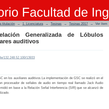
ación Generalizada de Lóbulos Latera
rio Facultad de Ing
 titulación
→
1. Licenciatura
→
Tesinas
→
Tesinas 2017
→
Ver ítem
elación Generalizada de Lóbulos
iares auditivos
dle/132.248.52.100/13933
 GSC en los auxiliares auditivos.La implementación de GSC se realizó en el
 un procesador de señales de audio en tiempo real llamado Jack Audio
idió en base a la Relación Señal Interferencia (SIR) que se alcanzó de
lizado.