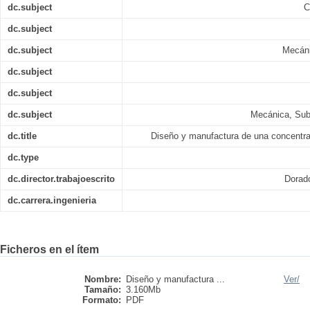
dc.subject
C
dc.subject
dc.subject
Mecáni
dc.subject
dc.subject
dc.subject
Mecánica, Sub
dc.title
Diseño y manufactura de una concentr
dc.type
dc.director.trabajoescrito
Dorad
dc.carrera.ingenieria
Ficheros en el ítem
Nombre:
Diseño y manufactura ...
Ver/
Tamaño:
3.160Mb
Formato:
PDF