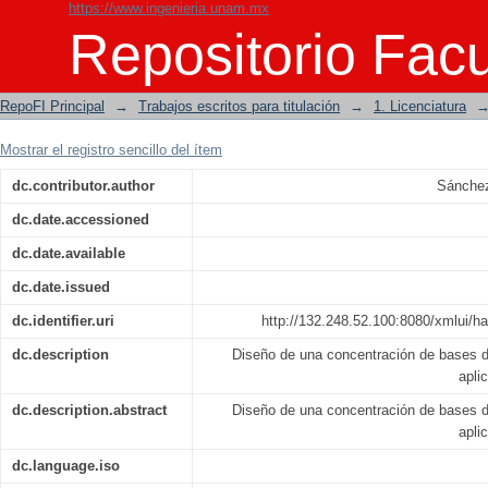
https://www.ingenieria.unam.mx
Diseño y manufactura de una concentr
Repositorio Facu
RepoFI Principal
→
Trabajos escritos para titulación
→
1. Licenciatura
Mostrar el registro sencillo del ítem
dc.contributor.author
Sánche
dc.date.accessioned
dc.date.available
dc.date.issued
dc.identifier.uri
http://132.248.52.100:8080/xmlui/h
dc.description
Diseño de una concentración de bases d
apli
dc.description.abstract
Diseño de una concentración de bases d
apli
dc.language.iso