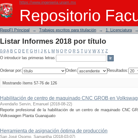
https://www.ingenieria.unam.mx
Listar Informes 2018 por título
Repositorio Facu
RepoFI Principal
→
Trabajos escritos para titulación
→
1. Licenciatura
Listar Informes 2018 por título
0-9
A
B
C
D
E
F
G
H
I
J
K
L
M
N
O
P
Q
R
S
T
U
V
W
X
Y
Z
O introducir las primeras letras:
Ordenar por:
Orden:
Resultados:
Mostrando ítems 57-76 de 126
Habilitación de centro de maquinado CNC GROB en Volkswag
Avendaño Servin, Emanuel
(
2018-08-22
)
Reporte profesional de la habilitación de un centro de maquinado CNC GR
Volkswagen Planta Guanajuato
Herramienta de asignación óptima de producción
San José Osorno, Samantha
(
2018-03-07
)