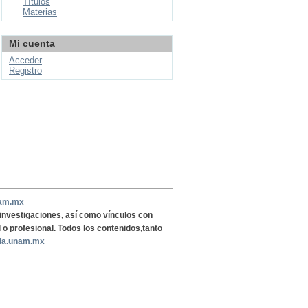
Títulos
Materias
Mi cuenta
Acceder
Registro
nam.mx
, investigaciones, así como vínculos con
l o profesional. Todos los contenidos,tanto
ria.unam.mx