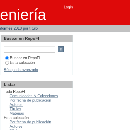
Login
eniería
Informes 2018 por título
Buscar en RepoFI
Buscar en RepoFI
Esta colección
Búsqueda avanzada
Listar
Todo RepoFI
Comunidades & Colecciones
Por fecha de publicación
Autores
Títulos
Materias
Esta colección
Por fecha de publicación
Autores