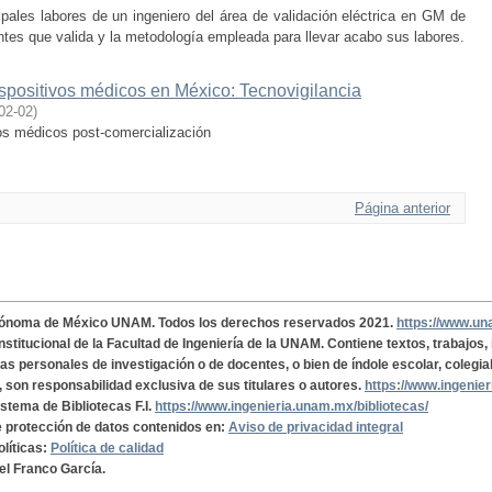
cipales labores de un ingeniero del área de validación eléctrica en GM de
tes que valida y la metodología empleada para llevar acabo sus labores.
ispositivos médicos en México: Tecnovigilancia
02-02
)
vos médicos post-comercialización
Página anterior
tónoma de México UNAM. Todos los derechos reservados 2021.
https://www.u
institucional de la Facultad de Ingeniería de la UNAM. Contiene textos, trabajos
cas personales de investigación o de docentes, o bien de índole escolar, colegia
, son responsabilidad exclusiva de sus titulares o autores.
https://www.ingenie
istema de Bibliotecas F.I.
https://www.ingenieria.unam.mx/bibliotecas/
de protección de datos contenidos en:
Aviso de privacidad integral
olíticas:
Política de calidad
el Franco García.