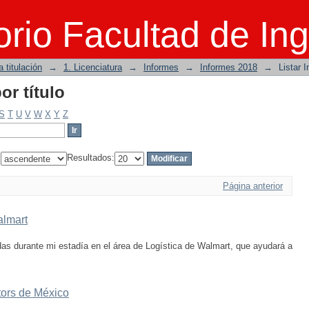
or título
rio Facultad de Ing
 titulación
→
1. Licenciatura
→
Informes
→
Informes 2018
→
Listar 
or título
S
T
U
V
W
X
Y
Z
:
Resultados:
Página anterior
almart
adas durante mi estadía en el área de Logística de Walmart, que ayudará a
tors de México