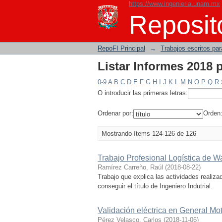
https://www.ingenieria.unam.mx
Listar Informes 2018 p
Reposito
RepoFI Principal
→
Trabajos escritos para
Listar Informes 2018 p
0-9
A
B
C
D
E
F
G
H
I
J
K
L
M
N
O
P
Q
R
O introducir las primeras letras:
Ordenar por:
Orden
Mostrando ítems 124-126 de 126
Trabajo Profesional Logística de W
Ramírez Carreño, Raúl
(
2018-08-22
)
Trabajo que explica las actividades realiz
conseguir el título de Ingeniero Indutrial.
Validación eléctrica en General Mo
Pérez Velasco, Carlos
(
2018-11-06
)