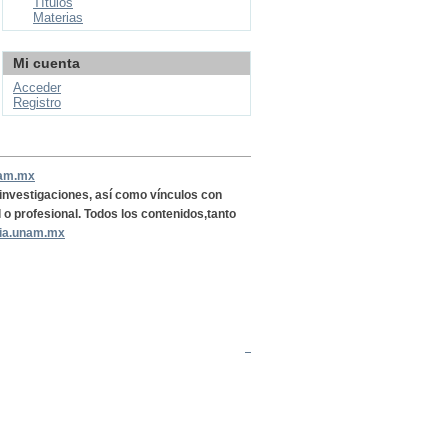
Títulos
Materias
Mi cuenta
Acceder
Registro
nam.mx
, investigaciones, así como vínculos con
l o profesional. Todos los contenidos,tanto
ria.unam.mx