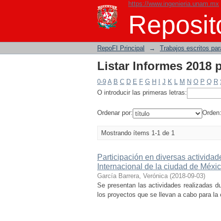
https://www.ingenieria.unam.mx
Listar Informes 2018 
Reposito
RepoFI Principal
→
Trabajos escritos para
Listar Informes 2018 
0-9
A
B
C
D
E
F
G
H
I
J
K
L
M
N
O
P
Q
R
O introducir las primeras letras:
Ordenar por:
Orden
Mostrando ítems 1-1 de 1
Participación en diversas activida
Internacional de la ciudad de Méxi
García Barrera, Verónica
(
2018-09-03
)
Se presentan las actividades realizadas dur
los proyectos que se llevan a cabo para la 