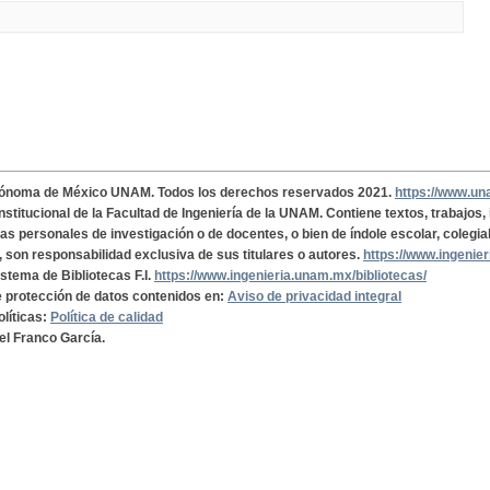
tónoma de México UNAM. Todos los derechos reservados 2021.
https://www.u
institucional de la Facultad de Ingeniería de la UNAM. Contiene textos, trabajos
cas personales de investigación o de docentes, o bien de índole escolar, colegia
, son responsabilidad exclusiva de sus titulares o autores.
https://www.ingenie
istema de Bibliotecas F.I.
https://www.ingenieria.unam.mx/bibliotecas/
de protección de datos contenidos en:
Aviso de privacidad integral
olíticas:
Política de calidad
el Franco García.