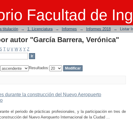
por autor "García Barrera, Verónica"
rio Facultad de Ing
 titulación
→
1. Licenciatura
→
Informes
→
Informes 2018
→
Listar 
por autor "García Barrera, Verónica"
S
T
U
V
W
X
Y
Z
:
Resultados:
des durante la construcción del Nuevo Aeropuerto
co
ante el periodo de prácticas profesionales, y la participación en tres de
construcción del Nuevo Aeropuerto Internacional de la Ciudad ...