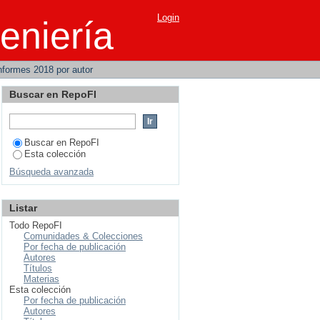
Login
eniería
Informes 2018 por autor
Buscar en RepoFI
Buscar en RepoFI
Esta colección
Búsqueda avanzada
Listar
Todo RepoFI
Comunidades & Colecciones
Por fecha de publicación
Autores
Títulos
Materias
Esta colección
Por fecha de publicación
Autores