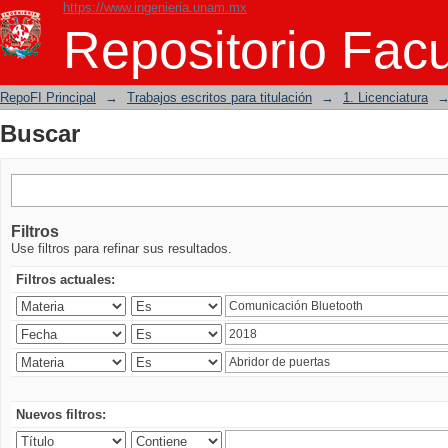
https://www.ingenieria.unam.mx
Buscar
Repositorio Facu
RepoFI Principal
→
Trabajos escritos para titulación
→
1. Licenciatura
Buscar
Filtros
Use filtros para refinar sus resultados.
Filtros actuales:
Nuevos filtros: