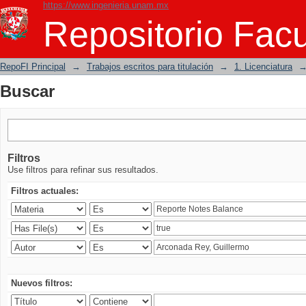
https://www.ingenieria.unam.mx
Buscar
Repositorio Facu
RepoFI Principal
→
Trabajos escritos para titulación
→
1. Licenciatura
Buscar
Filtros
Use filtros para refinar sus resultados.
Filtros actuales:
Nuevos filtros: