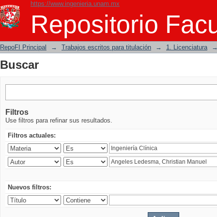
https://www.ingenieria.unam.mx
Buscar
Repositorio Facu
RepoFI Principal
→
Trabajos escritos para titulación
→
1. Licenciatura
Buscar
Filtros
Use filtros para refinar sus resultados.
Filtros actuales:
Nuevos filtros: