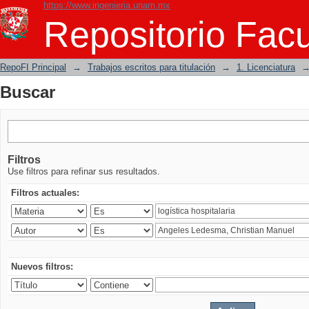
https://www.ingenieria.unam.mx
Buscar
Repositorio Facu
RepoFI Principal
→
Trabajos escritos para titulación
→
1. Licenciatura
Buscar
Filtros
Use filtros para refinar sus resultados.
Filtros actuales:
Nuevos filtros: