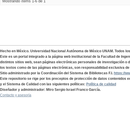
Mostrando ítems 1-6 de 1
Hecho en México. Universidad Nacional Autónoma de México UNAM. Todos lo
Este es un portal integrado a la página web institucional de la Facultad de Ing
distintos sitios web, sean páginas electrónicas personales de investigación o de
los textos como de las páginas electrónicas, son responsabilidad exclusiva de 
Sitio administrado por la Coordinación del Sistema de Bibliotecas F.I.
https://w
Este repositorio se rige por los preceptos de protección de datos contenidos e
y el Sistema de Calidad con las siguientes políticas:
Política de calidad
Diseñador y administrador: Mtro Sergio Israel Franco García.
Contacto y asesoría