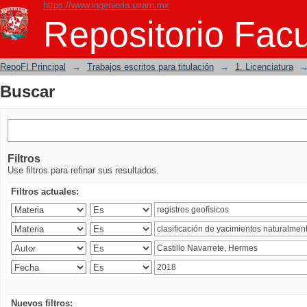
https://www.ingenieria.unam.mx
Buscar
Repositorio Facu
RepoFI Principal
→
Trabajos escritos para titulación
→
1. Licenciatura
Buscar
Filtros
Use filtros para refinar sus resultados.
Filtros actuales:
Nuevos filtros: