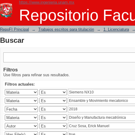
https://www.ingenieria.unam.mx
Buscar
Repositorio Facu
RepoFI Principal
→
Trabajos escritos para titulación
→
1. Licenciatura
Buscar
Filtros
Use filtros para refinar sus resultados.
Filtros actuales: