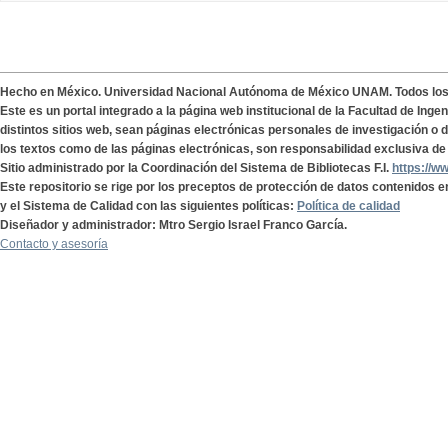
Hecho en México. Universidad Nacional Autónoma de México UNAM. Todos lo
Este es un portal integrado a la página web institucional de la Facultad de Ing
distintos sitios web, sean páginas electrónicas personales de investigación o de
los textos como de las páginas electrónicas, son responsabilidad exclusiva de 
Sitio administrado por la Coordinación del Sistema de Bibliotecas F.I.
https://w
Este repositorio se rige por los preceptos de protección de datos contenidos e
y el Sistema de Calidad con las siguientes políticas:
Política de calidad
Diseñador y administrador: Mtro Sergio Israel Franco García.
Contacto y asesoría