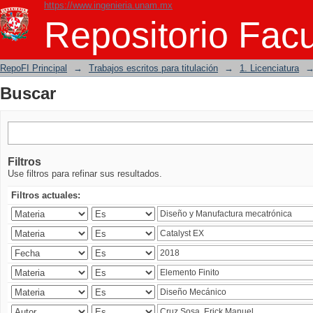
https://www.ingenieria.unam.mx
Buscar
Repositorio Facu
RepoFI Principal
→
Trabajos escritos para titulación
→
1. Licenciatura
Buscar
Filtros
Use filtros para refinar sus resultados.
Filtros actuales: