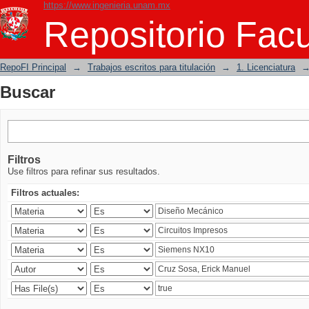
https://www.ingenieria.unam.mx
Buscar
Repositorio Facu
RepoFI Principal
→
Trabajos escritos para titulación
→
1. Licenciatura
Buscar
Filtros
Use filtros para refinar sus resultados.
Filtros actuales: