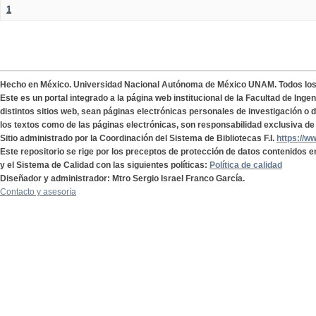
1
Hecho en México. Universidad Nacional Autónoma de México UNAM. Todos lo
Este es un portal integrado a la página web institucional de la Facultad de Ing
distintos sitios web, sean páginas electrónicas personales de investigación o de
los textos como de las páginas electrónicas, son responsabilidad exclusiva de 
Sitio administrado por la Coordinación del Sistema de Bibliotecas F.I.
https://w
Este repositorio se rige por los preceptos de protección de datos contenidos e
y el Sistema de Calidad con las siguientes políticas:
Política de calidad
Diseñador y administrador: Mtro Sergio Israel Franco García.
Contacto y asesoría