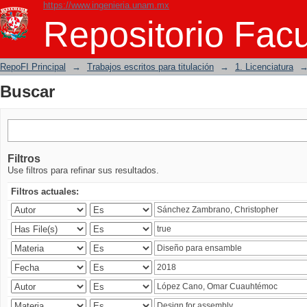
https://www.ingenieria.unam.mx
Buscar
Repositorio Facu
RepoFI Principal
→
Trabajos escritos para titulación
→
1. Licenciatura
Buscar
Filtros
Use filtros para refinar sus resultados.
Filtros actuales: