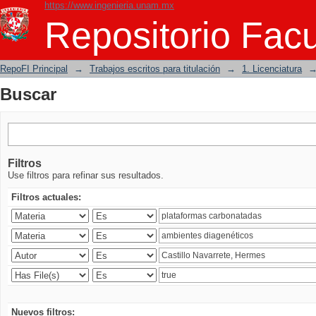
https://www.ingenieria.unam.mx
Buscar
Repositorio Facu
RepoFI Principal
→
Trabajos escritos para titulación
→
1. Licenciatura
Buscar
Filtros
Use filtros para refinar sus resultados.
Filtros actuales:
Nuevos filtros: