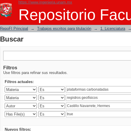
https://www.ingenieria.unam.mx
Buscar
Repositorio Facu
RepoFI Principal
→
Trabajos escritos para titulación
→
1. Licenciatura
Buscar
Filtros
Use filtros para refinar sus resultados.
Filtros actuales:
Nuevos filtros: