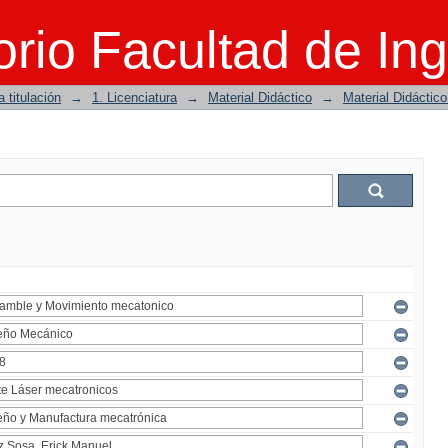
rio Facultad de Ing
 titulación
→
1. Licenciatura
→
Material Didáctico
→
Material Didáctic