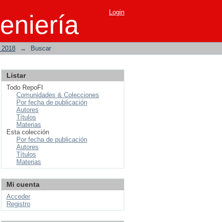
Login
eniería
o 2018
→
Buscar
Listar
Todo RepoFI
Comunidades & Colecciones
Por fecha de publicación
Autores
Títulos
Materias
Esta colección
Por fecha de publicación
Autores
Títulos
Materias
Mi cuenta
Acceder
Registro