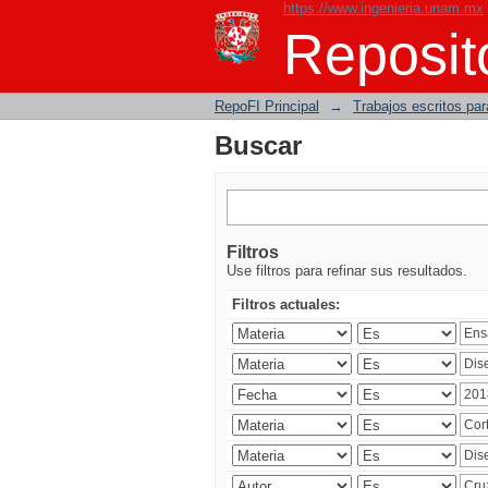
https://www.ingenieria.unam.mx
Buscar
Reposito
RepoFI Principal
→
Trabajos escritos para
Buscar
Filtros
Use filtros para refinar sus resultados.
Filtros actuales: