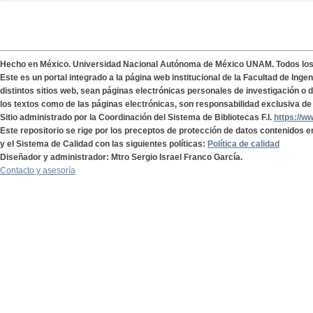
Hecho en México. Universidad Nacional Autónoma de México UNAM. Todos lo
Este es un portal integrado a la página web institucional de la Facultad de Ing
distintos sitios web, sean páginas electrónicas personales de investigación o de
los textos como de las páginas electrónicas, son responsabilidad exclusiva de 
Sitio administrado por la Coordinación del Sistema de Bibliotecas F.I.
https://w
Este repositorio se rige por los preceptos de protección de datos contenidos e
y el Sistema de Calidad con las siguientes políticas:
Política de calidad
Diseñador y administrador: Mtro Sergio Israel Franco García.
Contacto y asesoría