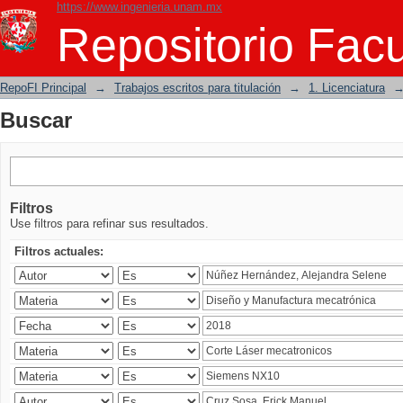
https://www.ingenieria.unam.mx
Buscar
Repositorio Facu
RepoFI Principal
→
Trabajos escritos para titulación
→
1. Licenciatura
Buscar
Filtros
Use filtros para refinar sus resultados.
Filtros actuales: