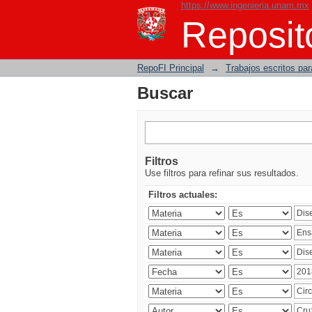
https://www.ingenieria.unam.mx
Buscar
Reposito
RepoFI Principal
→
Trabajos escritos para
Buscar
Filtros
Use filtros para refinar sus resultados.
Filtros actuales: