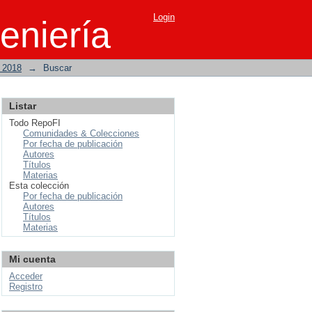
Login
eniería
o 2018
→
Buscar
Listar
Todo RepoFI
Comunidades & Colecciones
Por fecha de publicación
Autores
Títulos
Materias
Esta colección
Por fecha de publicación
Autores
Títulos
Materias
Mi cuenta
Acceder
Registro