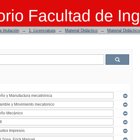
rio Facultad de Ing
 titulación
→
1. Licenciatura
→
Material Didáctico
→
Material Didáctic