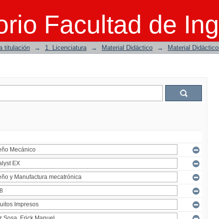
rio Facultad de Ing
 titulación
→
1. Licenciatura
→
Material Didáctico
→
Material Didáctic