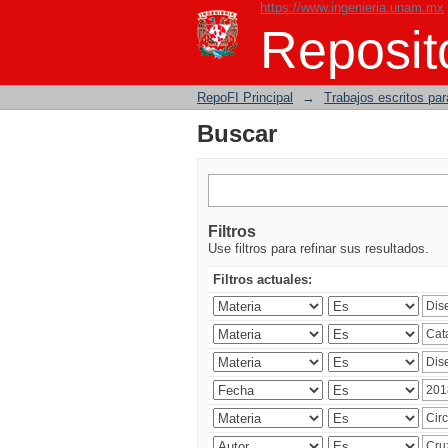
https://www.ingenieria.unam.mx
Buscar
Reposito
RepoFI Principal
→
Trabajos escritos para
Buscar
Filtros
Use filtros para refinar sus resultados.
Filtros actuales: