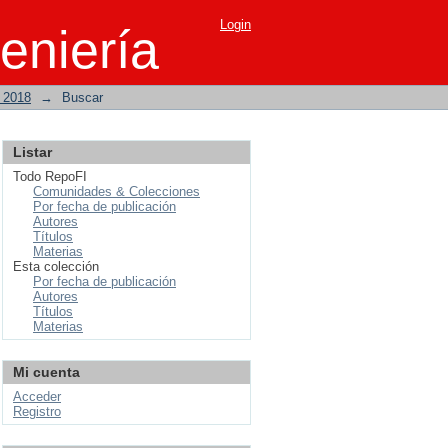
Login
eniería
o 2018
→
Buscar
Listar
Todo RepoFI
Comunidades & Colecciones
Por fecha de publicación
Autores
Títulos
Materias
Esta colección
Por fecha de publicación
Autores
Títulos
Materias
Mi cuenta
Acceder
Registro