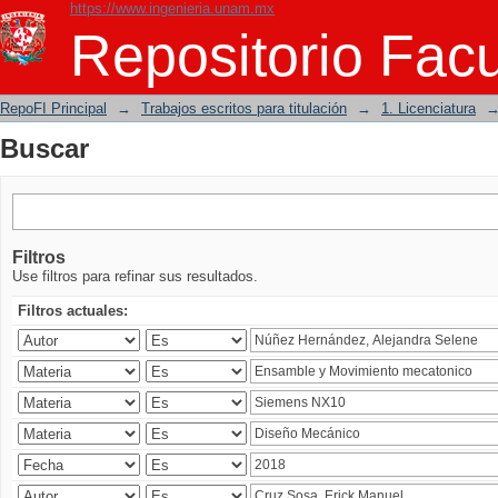
https://www.ingenieria.unam.mx
Buscar
Repositorio Facu
RepoFI Principal
→
Trabajos escritos para titulación
→
1. Licenciatura
Buscar
Filtros
Use filtros para refinar sus resultados.
Filtros actuales: