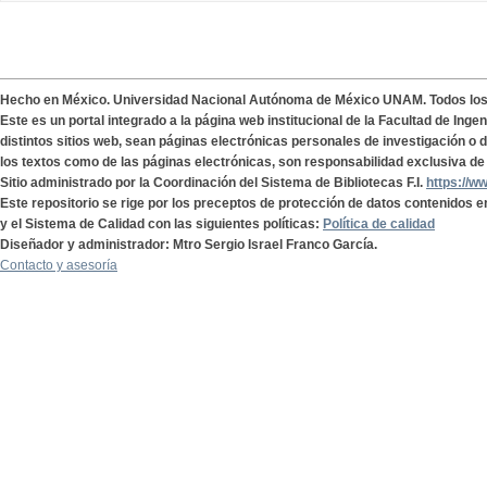
Hecho en México. Universidad Nacional Autónoma de México UNAM. Todos lo
Este es un portal integrado a la página web institucional de la Facultad de Ing
distintos sitios web, sean páginas electrónicas personales de investigación o de
los textos como de las páginas electrónicas, son responsabilidad exclusiva de 
Sitio administrado por la Coordinación del Sistema de Bibliotecas F.I.
https://w
Este repositorio se rige por los preceptos de protección de datos contenidos e
y el Sistema de Calidad con las siguientes políticas:
Política de calidad
Diseñador y administrador: Mtro Sergio Israel Franco García.
Contacto y asesoría