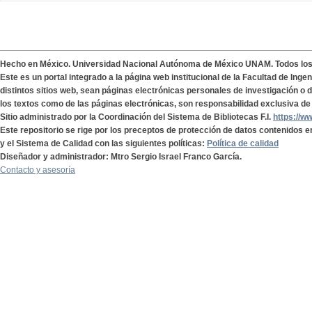
Hecho en México. Universidad Nacional Autónoma de México UNAM. Todos lo
Este es un portal integrado a la página web institucional de la Facultad de Ing
distintos sitios web, sean páginas electrónicas personales de investigación o de
los textos como de las páginas electrónicas, son responsabilidad exclusiva de 
Sitio administrado por la Coordinación del Sistema de Bibliotecas F.I.
https://w
Este repositorio se rige por los preceptos de protección de datos contenidos e
y el Sistema de Calidad con las siguientes políticas:
Política de calidad
Diseñador y administrador: Mtro Sergio Israel Franco García.
Contacto y asesoría