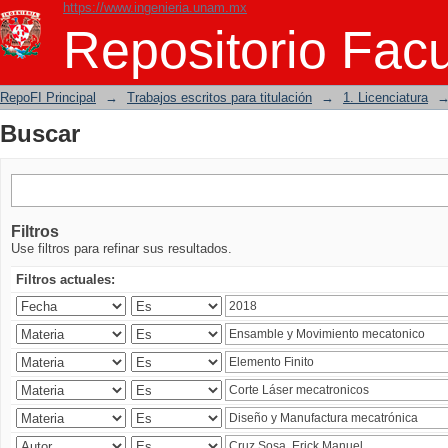
https://www.ingenieria.unam.mx
Buscar
Repositorio Facu
RepoFI Principal
→
Trabajos escritos para titulación
→
1. Licenciatura
Buscar
Filtros
Use filtros para refinar sus resultados.
Filtros actuales: