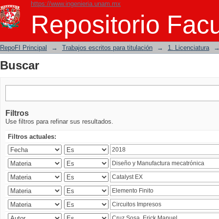
https://www.ingenieria.unam.mx
Buscar
Repositorio Facu
RepoFI Principal
→
Trabajos escritos para titulación
→
1. Licenciatura
Buscar
Filtros
Use filtros para refinar sus resultados.
Filtros actuales: