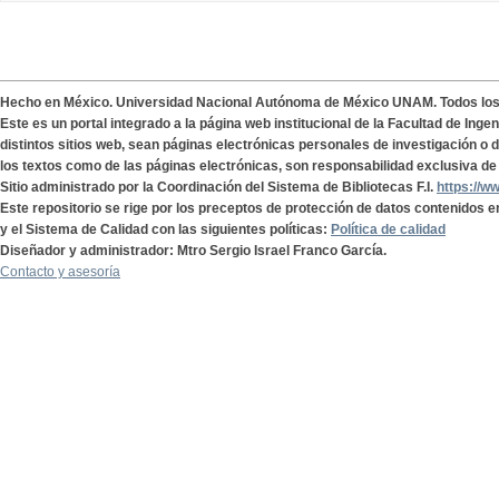
Hecho en México. Universidad Nacional Autónoma de México UNAM. Todos lo
Este es un portal integrado a la página web institucional de la Facultad de Ing
distintos sitios web, sean páginas electrónicas personales de investigación o de
los textos como de las páginas electrónicas, son responsabilidad exclusiva de 
Sitio administrado por la Coordinación del Sistema de Bibliotecas F.I.
https://w
Este repositorio se rige por los preceptos de protección de datos contenidos e
y el Sistema de Calidad con las siguientes políticas:
Política de calidad
Diseñador y administrador: Mtro Sergio Israel Franco García.
Contacto y asesoría