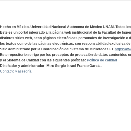
Hecho en México. Universidad Nacional Autónoma de México UNAM. Todos lo
Este es un portal integrado a la página web institucional de la Facultad de Ing
distintos sitios web, sean páginas electrónicas personales de investigación o de
los textos como de las páginas electrónicas, son responsabilidad exclusiva de 
Sitio administrado por la Coordinación del Sistema de Bibliotecas F.I.
https://w
Este repositorio se rige por los preceptos de protección de datos contenidos e
y el Sistema de Calidad con las siguientes políticas:
Política de calidad
Diseñador y administrador: Mtro Sergio Israel Franco García.
Contacto y asesoría