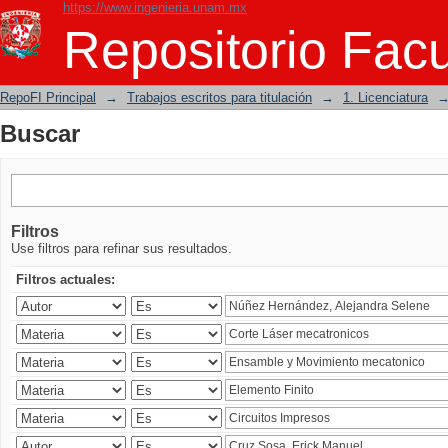
https://www.ingenieria.unam.mx
Buscar
Repositorio Facu
RepoFI Principal
→
Trabajos escritos para titulación
→
1. Licenciatura
Buscar
Filtros
Use filtros para refinar sus resultados.
Filtros actuales: