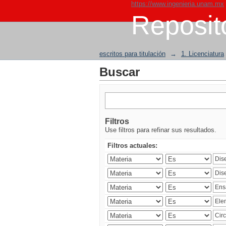
https://www.ingenieria.unam.mx
Reposito
escritos para titulación
→
1. Licenciatura
Buscar
Filtros
Use filtros para refinar sus resultados.
Filtros actuales: