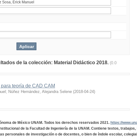
ltados de la colección: Material Didáctico 2018.
(0.0
co para teoría de CAD CAM
nuel
;
Núñez Hernández, Alejandra Selene
(
2018-04-24
)
tónoma de México UNAM. Todos los derechos reservados 2021.
https://www.u
institucional de la Facultad de Ingeniería de la UNAM. Contiene textos, trabajos
cas personales de investigación o de docentes, o bien de índole escolar, colegia