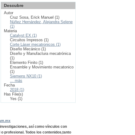
Descubre
Autor
Cruz Sosa, Erick Manuel (1)
Núñez Hernández, Alejandra Selene
(1)
Materia
Catalyst EX (1)
Circuitos Impresos (1)
Corte Láser mecatronicos (1)
Diseño Mecánico (1)
Diseño y Manufactura mecatrónica
(1)
Elemento Finito (1)
Ensamble y Movimiento mecatonico
(1)
Siemens NX10 (1)
... más
Fecha
2018 (1)
Has File(s)
Yes (1)
nam.mx
, investigaciones, así como vínculos con
l o profesional. Todos los contenidos,tanto