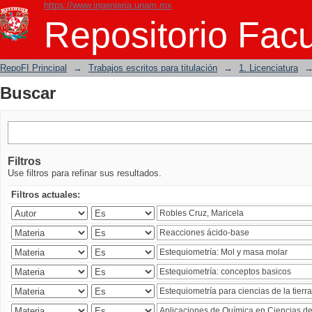
https://www.ingenieria.unam.mx
Buscar
Repositorio Facu
RepoFI Principal
→
Trabajos escritos para titulación
→
1. Licenciatura
Buscar
Filtros
Use filtros para refinar sus resultados.
Filtros actuales: