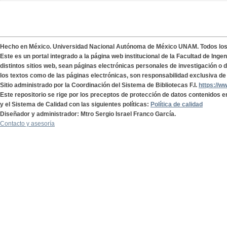
Hecho en México. Universidad Nacional Autónoma de México UNAM. Todos lo
Este es un portal integrado a la página web institucional de la Facultad de Ing
distintos sitios web, sean páginas electrónicas personales de investigación o de
los textos como de las páginas electrónicas, son responsabilidad exclusiva de 
Sitio administrado por la Coordinación del Sistema de Bibliotecas F.I.
https://w
Este repositorio se rige por los preceptos de protección de datos contenidos e
y el Sistema de Calidad con las siguientes políticas:
Política de calidad
Diseñador y administrador: Mtro Sergio Israel Franco García.
Contacto y asesoría