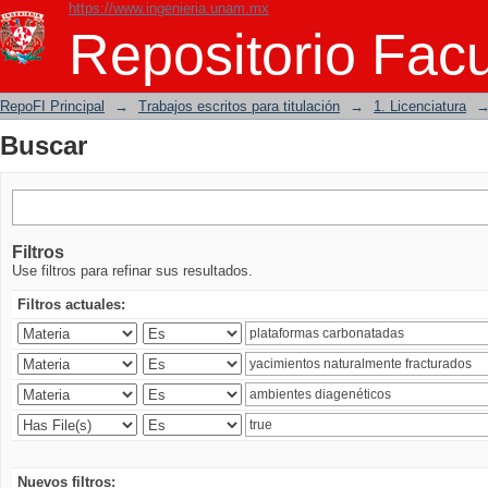
https://www.ingenieria.unam.mx
Buscar
Repositorio Facu
RepoFI Principal
→
Trabajos escritos para titulación
→
1. Licenciatura
Buscar
Filtros
Use filtros para refinar sus resultados.
Filtros actuales:
Nuevos filtros: