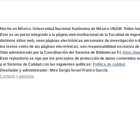
Hecho en México. Universidad Nacional Autónoma de México UNAM. Todos lo
Este es un portal integrado a la página web institucional de la Facultad de Ing
distintos sitios web, sean páginas electrónicas personales de investigación o de
los textos como de las páginas electrónicas, son responsabilidad exclusiva de 
Sitio administrado por la Coordinación del Sistema de Bibliotecas F.I.
https://w
Este repositorio se rige por los preceptos de protección de datos contenidos e
y el Sistema de Calidad con las siguientes políticas:
Política de calidad
Diseñador y administrador: Mtro Sergio Israel Franco García.
Contacto y asesoría