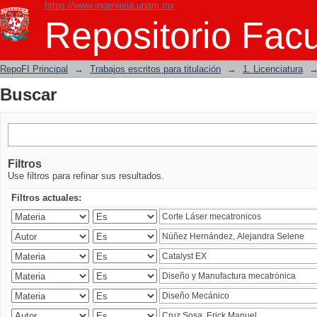
https://www.ingenieria.unam.mx
Buscar
Repositorio Facu
RepoFI Principal
→
Trabajos escritos para titulación
→
1. Licenciatura
Buscar
Filtros
Use filtros para refinar sus resultados.
Filtros actuales: