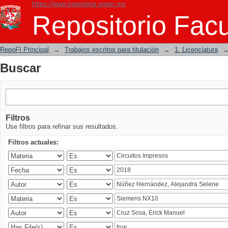
https://www.ingenieria.unam.mx
Buscar
Repositorio Facu
RepoFI Principal
→
Trabajos escritos para titulación
→
1. Licenciatura
Buscar
Filtros
Use filtros para refinar sus resultados.
Filtros actuales: