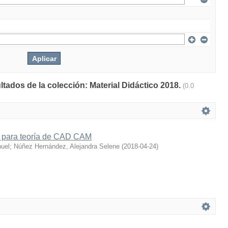
ltados de la colección: Material Didáctico 2018.
(0.0
co para teoría de CAD CAM
nuel
;
Núñez Hernández, Alejandra Selene
(
2018-04-24
)