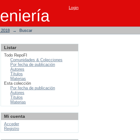
Login
eniería
o 2018
→
Buscar
Listar
Todo RepoFI
Comunidades & Colecciones
Por fecha de publicación
Autores
Títulos
Materias
Esta colección
Por fecha de publicación
Autores
Títulos
Materias
Mi cuenta
Acceder
Registro