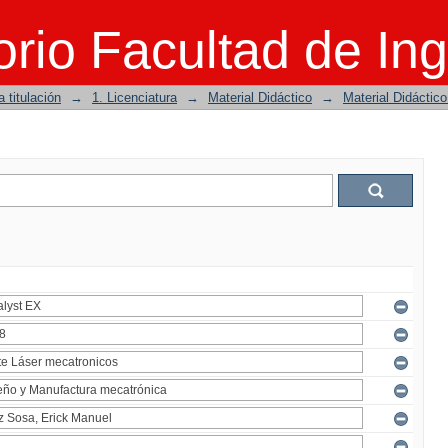
rio Facultad de Ing
 titulación
→
1. Licenciatura
→
Material Didáctico
→
Material Didáctic