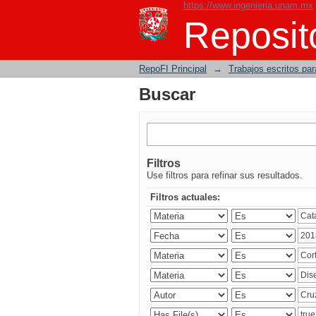
https://www.ingenieria.unam.mx
Buscar
Reposito
RepoFI Principal
→
Trabajos escritos para
Buscar
Filtros
Use filtros para refinar sus resultados.
Filtros actuales: