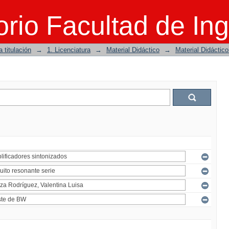
rio Facultad de Ing
 titulación
→
1. Licenciatura
→
Material Didáctico
→
Material Didáctic