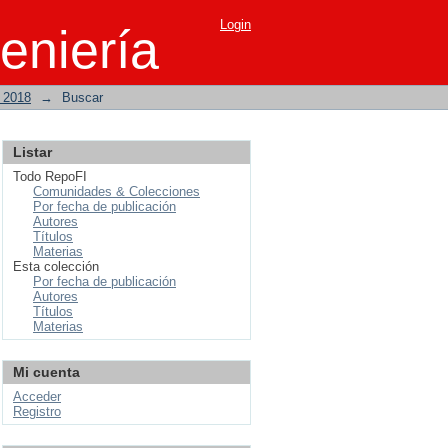
Login
eniería
o 2018
→
Buscar
Listar
Todo RepoFI
Comunidades & Colecciones
Por fecha de publicación
Autores
Títulos
Materias
Esta colección
Por fecha de publicación
Autores
Títulos
Materias
Mi cuenta
Acceder
Registro