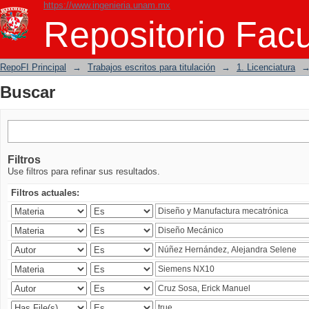
https://www.ingenieria.unam.mx
Buscar
Repositorio Facu
RepoFI Principal
→
Trabajos escritos para titulación
→
1. Licenciatura
Buscar
Filtros
Use filtros para refinar sus resultados.
Filtros actuales: