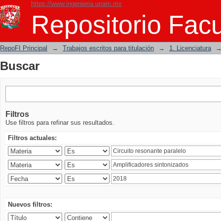
https://www.ingenieria.unam.mx
Buscar
Repositorio Facu
RepoFI Principal
→
Trabajos escritos para titulación
→
1. Licenciatura
Buscar
Filtros
Use filtros para refinar sus resultados.
Filtros actuales:
Nuevos filtros: