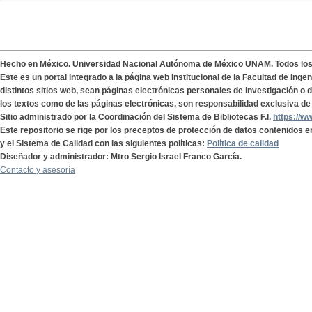
Hecho en México. Universidad Nacional Autónoma de México UNAM. Todos lo
Este es un portal integrado a la página web institucional de la Facultad de Ing
distintos sitios web, sean páginas electrónicas personales de investigación o de
los textos como de las páginas electrónicas, son responsabilidad exclusiva de 
Sitio administrado por la Coordinación del Sistema de Bibliotecas F.I.
https://w
Este repositorio se rige por los preceptos de protección de datos contenidos e
y el Sistema de Calidad con las siguientes políticas:
Política de calidad
Diseñador y administrador: Mtro Sergio Israel Franco García.
Contacto y asesoría