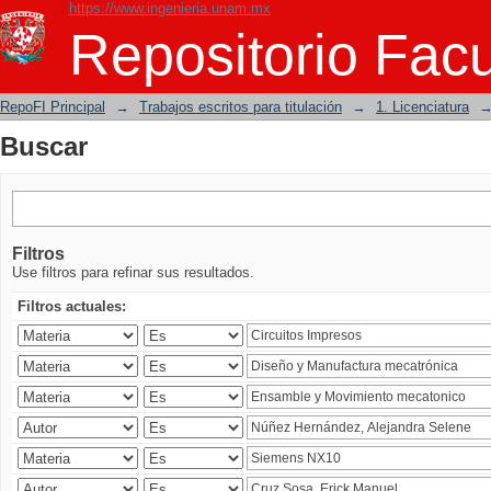
https://www.ingenieria.unam.mx
Buscar
Repositorio Facu
RepoFI Principal
→
Trabajos escritos para titulación
→
1. Licenciatura
Buscar
Filtros
Use filtros para refinar sus resultados.
Filtros actuales: