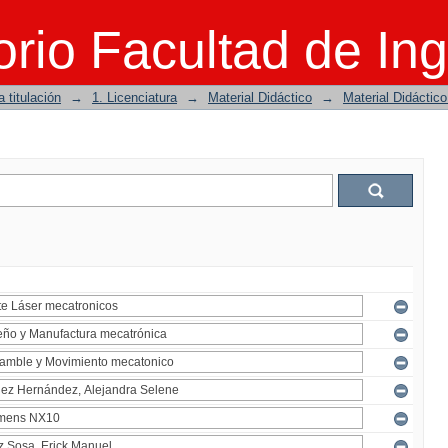
rio Facultad de Ing
 titulación
→
1. Licenciatura
→
Material Didáctico
→
Material Didáctic