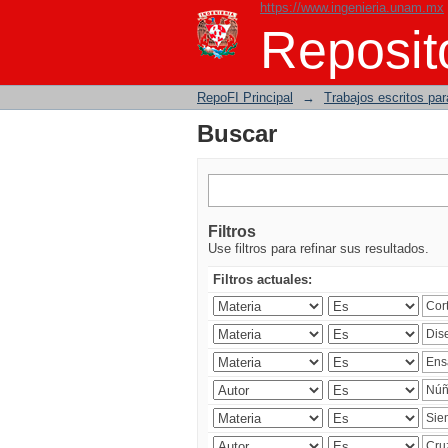
https://www.ingenieria.unam.mx
Buscar
Reposito
RepoFI Principal
→
Trabajos escritos para
Buscar
Filtros
Use filtros para refinar sus resultados.
Filtros actuales: