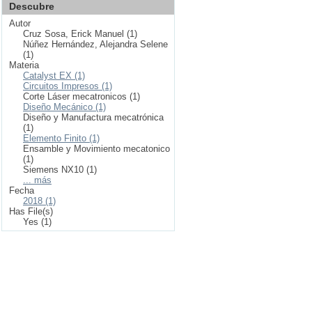
Descubre
Autor
Cruz Sosa, Erick Manuel (1)
Núñez Hernández, Alejandra Selene
(1)
Materia
Catalyst EX (1)
Circuitos Impresos (1)
Corte Láser mecatronicos (1)
Diseño Mecánico (1)
Diseño y Manufactura mecatrónica
(1)
Elemento Finito (1)
Ensamble y Movimiento mecatonico
(1)
Siemens NX10 (1)
... más
Fecha
2018 (1)
Has File(s)
Yes (1)