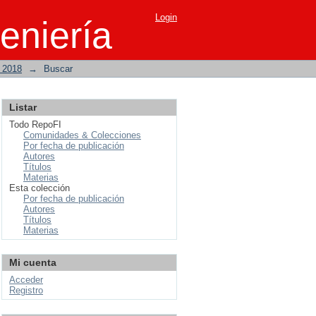
Login
eniería
o 2018
→
Buscar
Listar
Todo RepoFI
Comunidades & Colecciones
Por fecha de publicación
Autores
Títulos
Materias
Esta colección
Por fecha de publicación
Autores
Títulos
Materias
Mi cuenta
Acceder
Registro