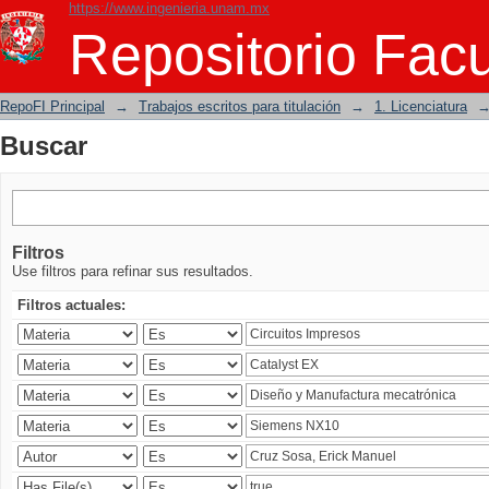
https://www.ingenieria.unam.mx
Buscar
Repositorio Facu
RepoFI Principal
→
Trabajos escritos para titulación
→
1. Licenciatura
Buscar
Filtros
Use filtros para refinar sus resultados.
Filtros actuales: