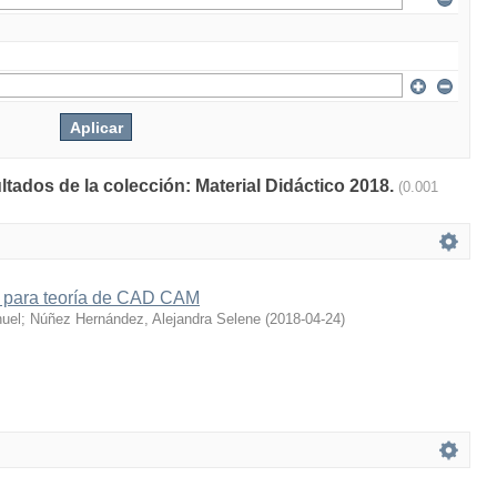
ltados de la colección: Material Didáctico 2018.
(0.001
co para teoría de CAD CAM
nuel
;
Núñez Hernández, Alejandra Selene
(
2018-04-24
)