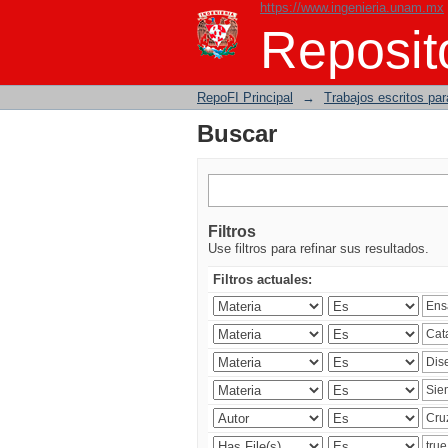
https://www.ingenieria.unam.mx
Buscar
Reposito
RepoFI Principal
→
Trabajos escritos para
Buscar
Filtros
Use filtros para refinar sus resultados.
Filtros actuales: