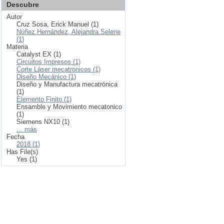
Descubre
Autor
Cruz Sosa, Erick Manuel (1)
Núñez Hernández, Alejandra Selene
(1)
Materia
Catalyst EX (1)
Circuitos Impresos (1)
Corte Láser mecatronicos (1)
Diseño Mecánico (1)
Diseño y Manufactura mecatrónica
(1)
Elemento Finito (1)
Ensamble y Movimiento mecatonico
(1)
Siemens NX10 (1)
... más
Fecha
2018 (1)
Has File(s)
Yes (1)