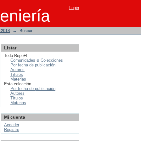
Login
eniería
o 2018
→
Buscar
Listar
Todo RepoFI
Comunidades & Colecciones
Por fecha de publicación
Autores
Títulos
Materias
Esta colección
Por fecha de publicación
Autores
Títulos
Materias
Mi cuenta
Acceder
Registro