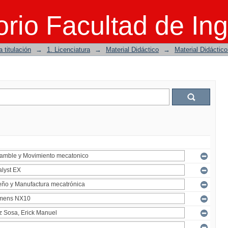
rio Facultad de Ing
 titulación
→
1. Licenciatura
→
Material Didáctico
→
Material Didáctic