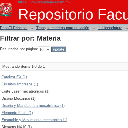
https://www.ingenieria.unam.mx
Filtrar por: Materia
Repositorio Facu
RepoFI Principal
→
Trabajos escritos para titulación
→
1. Licenciatura
Filtrar por: Materia
Resultados por página:
Mostrando ítems 1-8 de 1
Catalyst EX (1)
Circuitos Impresos (1)
Corte Láser mecatronicos (1)
Diseño Mecánico (1)
Diseño y Manufactura mecatrónica (1)
Elemento Finito (1)
Ensamble y Movimiento mecatonico (1)
Siemens NX10 (1)