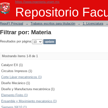
https://www.ingenieria.unam.mx
Filtrar por: Materia
Repositorio Facu
RepoFI Principal
→
Trabajos escritos para titulación
→
1. Licenciatura
Filtrar por: Materia
Resultados por página:
Mostrando ítems 1-8 de 1
Catalyst EX (1)
Circuitos Impresos (1)
Corte Láser mecatronicos (1)
Diseño Mecánico (1)
Diseño y Manufactura mecatrónica (1)
Elemento Finito (1)
Ensamble y Movimiento mecatonico (1)
Siemens NX10 (1)