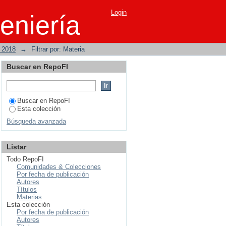
Login
eniería
o 2018
→
Filtrar por: Materia
Buscar en RepoFI
Buscar en RepoFI
Esta colección
Búsqueda avanzada
Listar
Todo RepoFI
Comunidades & Colecciones
Por fecha de publicación
Autores
Títulos
Materias
Esta colección
Por fecha de publicación
Autores