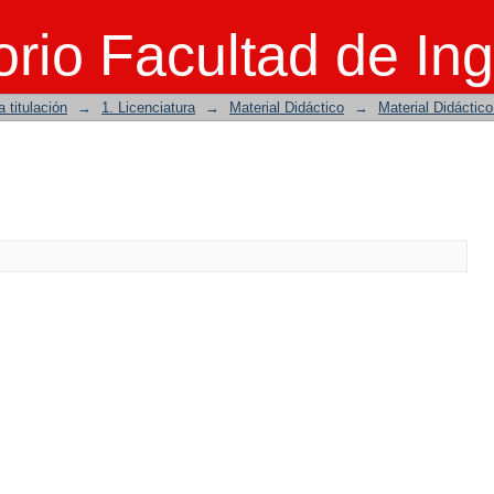
rio Facultad de Ing
 titulación
→
1. Licenciatura
→
Material Didáctico
→
Material Didáctic