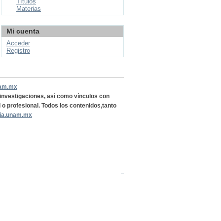
Títulos
Materias
Mi cuenta
Acceder
Registro
nam.mx
, investigaciones, así como vínculos con
l o profesional. Todos los contenidos,tanto
ria.unam.mx