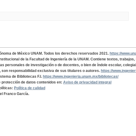
tónoma de México UNAM. Todos los derechos reservados 2021.
https://www.u
institucional de la Facultad de Ingeniería de la UNAM. Contiene textos, trabajos
cas personales de investigación o de docentes, o bien de índole escolar, colegia
, son responsabilidad exclusiva de sus titulares o autores.
https://www.ingenie
istema de Bibliotecas F.I.
https://www.ingenieria.unam.mx/bibliotecas/
de protección de datos contenidos en:
Aviso de privacidad integral
olíticas:
Política de calidad
el Franco García.