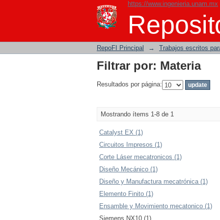
https://www.ingenieria.unam.mx
Filtrar por: Materia
Reposito
RepoFI Principal
→
Trabajos escritos para
Filtrar por: Materia
Resultados por página:
Mostrando ítems 1-8 de 1
Catalyst EX (1)
Circuitos Impresos (1)
Corte Láser mecatronicos (1)
Diseño Mecánico (1)
Diseño y Manufactura mecatrónica (1)
Elemento Finito (1)
Ensamble y Movimiento mecatonico (1)
Siemens NX10 (1)