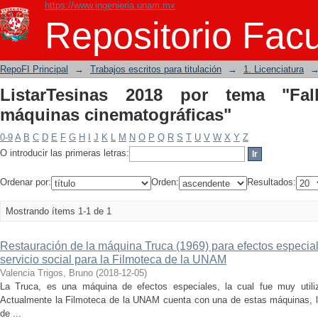
https://www.ingenieria.unam.mx
ListarTesinas 2018 por tema "Fallas m
Repositorio Facu
RepoFI Principal
→
Trabajos escritos para titulación
→
1. Licenciatura
ListarTesinas 2018 por tema "Fa
máquinas cinematográficas"
0-9
A
B
C
D
E
F
G
H
I
J
K
L
M
N
O
P
Q
R
S
T
U
V
W
X
Y
Z
O introducir las primeras letras:
Ordenar por:
Orden:
Resultados:
Mostrando ítems 1-1 de 1
Restauración de la máquina Truca (1969) para efectos especia
servicio social para la Filmoteca de la UNAM
Valencia Trigos, Bruno
(
2018-12-05
)
La Truca, es una máquina de efectos especiales, la cual fue muy utili
Actualmente la Filmoteca de la UNAM cuenta con una de estas máquinas, la 
de ...