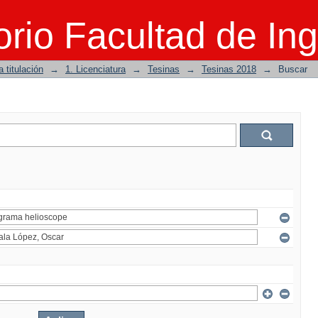
rio Facultad de Ing
 titulación
→
1. Licenciatura
→
Tesinas
→
Tesinas 2018
→
Buscar