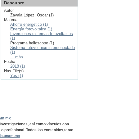
Descubre
Autor
Zavala López, Oscar (1)
Materia
Ahorro energético (1)
Energía fotovoltaica (1)
Inversiones sistemas fotovoltaicos
(1)
Programa helioscope (1)
Sistema fotovoltaico interconectado
(1)
... más
Fecha
2018 (1)
Has File(s)
Yes (1)
nam.mx
, investigaciones, así como vínculos con
l o profesional. Todos los contenidos,tanto
ria.unam.mx