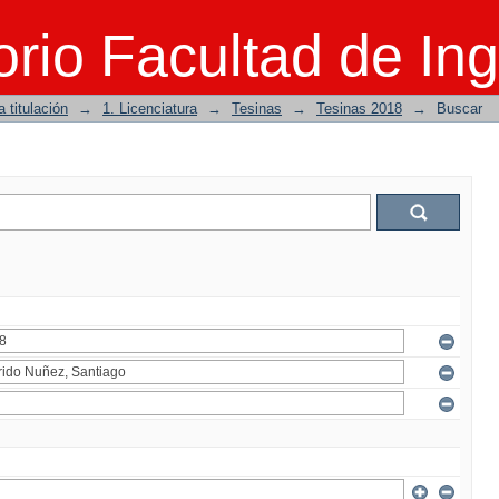
rio Facultad de Ing
 titulación
→
1. Licenciatura
→
Tesinas
→
Tesinas 2018
→
Buscar