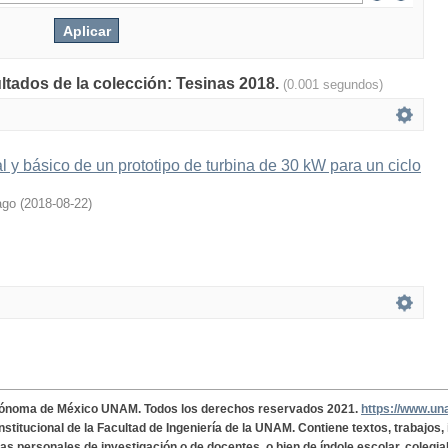
ultados de la colección: Tesinas 2018.
(0.001 segundos)
 y básico de un prototipo de turbina de 30 kW para un ciclo
ago
(
2018-08-22
)
tónoma de México UNAM. Todos los derechos reservados 2021.
https://www.u
institucional de la Facultad de Ingeniería de la UNAM. Contiene textos, trabajos
cas personales de investigación o de docentes, o bien de índole escolar, colegia