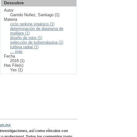
Descubre
Autor
Garrido Nuñez, Santiago (1)
Materia
ciclo rankine orgánico (1)
determinación de diagrama de
molliere (1)
diseño de rotor (1)
selección de turbomáquina (1)
turbina radial (1)
... más
Fecha
2018 (1)
Has File(s)
Yes (1)
nam.mx
, investigaciones, así como vínculos con
l o profesional. Todos los contenidos,tanto