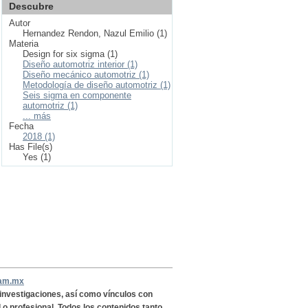
Descubre
Autor
Hernandez Rendon, Nazul Emilio (1)
Materia
Design for six sigma (1)
Diseño automotriz interior (1)
Diseño mecánico automotriz (1)
Metodología de diseño automotriz (1)
Seis sigma en componente
automotriz (1)
... más
Fecha
2018 (1)
Has File(s)
Yes (1)
nam.mx
, investigaciones, así como vínculos con
l o profesional. Todos los contenidos,tanto