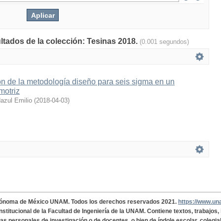
ultados de la colección: Tesinas 2018.
(0.001 segundos)
n de la metodología diseño para seis sigma en un
motriz
azul Emilio
(
2018-04-03
)
tónoma de México UNAM. Todos los derechos reservados 2021.
https://www.u
institucional de la Facultad de Ingeniería de la UNAM. Contiene textos, trabajos
cas personales de investigación o de docentes, o bien de índole escolar, colegia