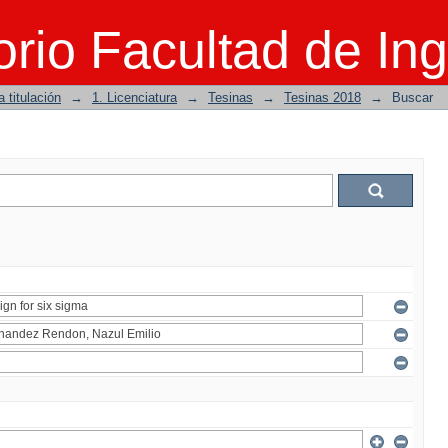
rio Facultad de Ing
 titulación
→
1. Licenciatura
→
Tesinas
→
Tesinas 2018
→
Buscar