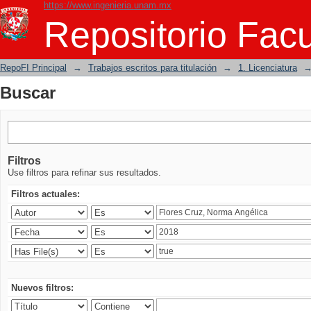
https://www.ingenieria.unam.mx
Buscar
Repositorio Facu
RepoFI Principal
→
Trabajos escritos para titulación
→
1. Licenciatura
Buscar
Filtros
Use filtros para refinar sus resultados.
Filtros actuales:
Nuevos filtros: