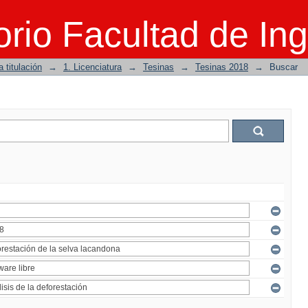
rio Facultad de Ing
 titulación
→
1. Licenciatura
→
Tesinas
→
Tesinas 2018
→
Buscar