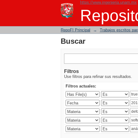
https://www.ingenieria.unam.mx
Buscar
Reposito
RepoFI Principal
→
Trabajos escritos para
Buscar
Filtros
Use filtros para refinar sus resultados.
Filtros actuales: