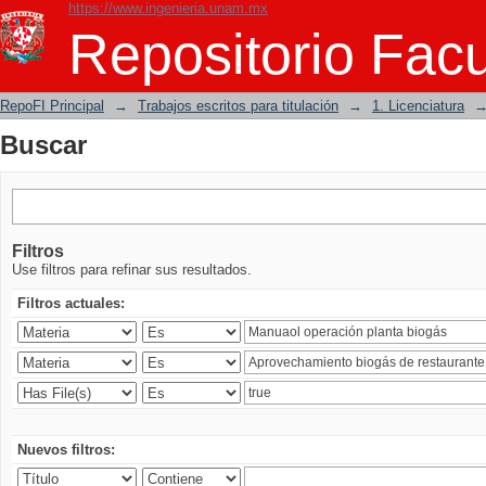
https://www.ingenieria.unam.mx
Buscar
Repositorio Facu
RepoFI Principal
→
Trabajos escritos para titulación
→
1. Licenciatura
Buscar
Filtros
Use filtros para refinar sus resultados.
Filtros actuales:
Nuevos filtros: