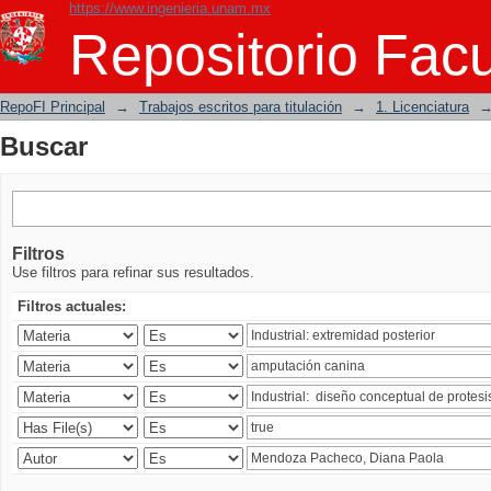
https://www.ingenieria.unam.mx
Buscar
Repositorio Facu
RepoFI Principal
→
Trabajos escritos para titulación
→
1. Licenciatura
Buscar
Filtros
Use filtros para refinar sus resultados.
Filtros actuales: