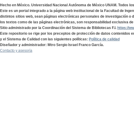
Hecho en México. Universidad Nacional Autónoma de México UNAM. Todos lo
Este es un portal integrado a la página web institucional de la Facultad de Ing
distintos sitios web, sean páginas electrónicas personales de investigación o de
los textos como de las páginas electrónicas, son responsabilidad exclusiva de 
Sitio administrado por la Coordinación del Sistema de Bibliotecas F.I.
https://w
Este repositorio se rige por los preceptos de protección de datos contenidos e
y el Sistema de Calidad con las siguientes políticas:
Política de calidad
Diseñador y administrador: Mtro Sergio Israel Franco García.
Contacto y asesoría